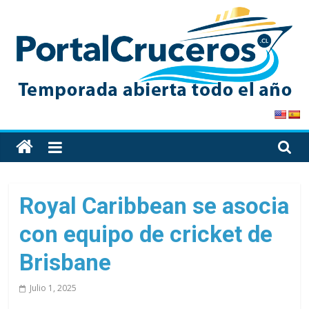
Skip
to
content
PortalCruceros
Toda
la
información
de
Royal Caribbean se asocia
cruceros
con equipo de cricket de
en
un
Brisbane
solo
sitio
Julio 1, 2025