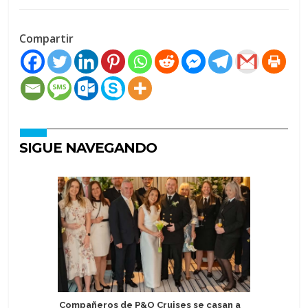
Compartir
SIGUE NAVEGANDO
Compañeros de P&O Cruises se casan a
Norwegia