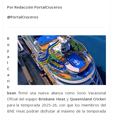
Por Redacción PortalCruceros
@PortalCruceros
R
o
y
a
l
C
a
ri
b
bean
firmó una nueva alianza como Socio Vacacional
Oficial del equipo
Brisbane Heat
y
Queensland Cricket
para la temporada 2025-26, con que los miembros del
BNE Heat podrán disfrutar al máximo de la temporada