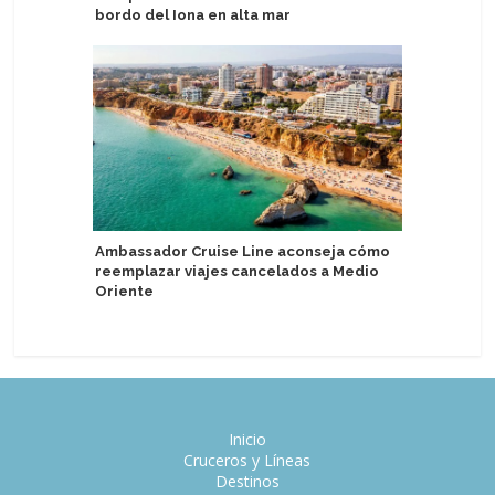
bordo del Iona en alta mar
experien
Norwegi
Ambassador Cruise Line aconseja cómo
reemplazar viajes cancelados a Medio
Kraft He
Oriente
anuncian 
Inicio
Cruceros y Líneas
Destinos