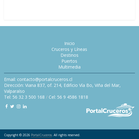
de USD 1
Inicio
Cruceros y Líneas
Destinos
Puertos
Multimedia
Email: contacto@portalcruceros.cl
Dirección: Viana 837, of. 214, Edificio Vía Bo, Viña del Mar,
Valparaíso
Tel: 56 32 3 500 168
/
Cel: 56 9 4586 1818
Copyright © 2026
PortalCruceros
. All rights reserved.