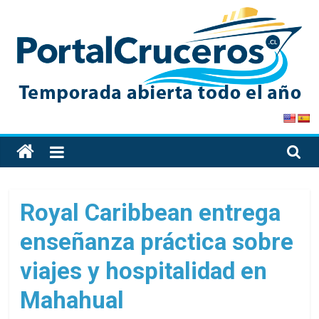
Skip
to
content
PortalCruceros
Toda
la
información
de
Royal Caribbean entrega
cruceros
enseñanza práctica sobre
en
un
viajes y hospitalidad en
solo
sitio
Mahahual