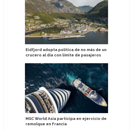
Eidfjord adopta política de no más de un
Delfin A
crucero al día con límite de pasajeros
experien
Perú
MSC World Asia participa en ejercicio de
remolque en Francia
Lindblad
en segun