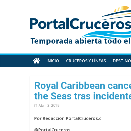
Skip
PortalCruceros
to
content
Toda
la
información
de
cruceros
en
INICIO
CRUCEROS Y LÍNEAS
DESTINO
un
solo
sitio
Royal Caribbean cancel
the Seas tras inciden
Abril 3, 2019
Por Redacción PortalCruceros.cl
@PortalCruceros