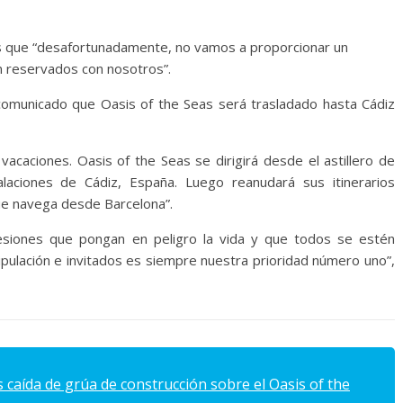
os que “desafortunadamente, no vamos a proporcionar un
n reservados con nosotros”.
comunicado que Oasis of the Seas será trasladado hasta Cádiz
acaciones. Oasis of the Seas se dirigirá desde el astillero de
laciones de Cádiz, España. Luego reanudará sus itinerarios
e navega desde Barcelona”.
siones que pongan en peligro la vida y que todos se estén
ipulación e invitados es siempre nuestra prioridad número uno”,
 caída de grúa de construcción sobre el Oasis of the