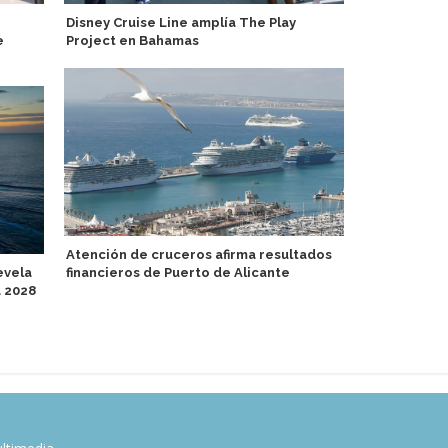
Disney Cruise Line amplía The Play
Viking anunc
e
Project en Bahamas
Oberammerg
Atención de cruceros afirma resultados
Catania Cru
evela
financieros de Puerto de Alicante
escala del V
a 2028