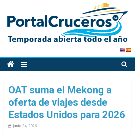
Skip
to
content
PortalCruceros
Toda
la
información
de
OAT suma el Mekong a
cruceros
oferta de viajes desde
en
un
Estados Unidos para 2026
solo
sitio
Junio 24, 2026