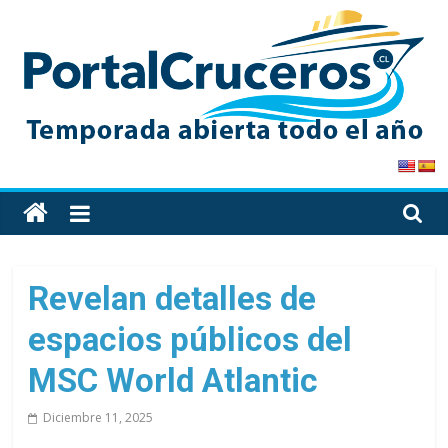
Skip
to
content
PortalCruceros
Toda
la
información
de
Revelan detalles de
cruceros
espacios públicos del
en
un
MSC World Atlantic
solo
sitio
Diciembre 11, 2025