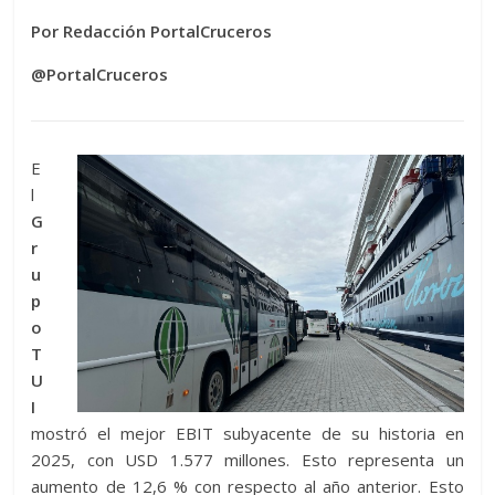
Por Redacción PortalCruceros
@PortalCruceros
E
l
G
r
u
p
o
T
U
I
mostró el mejor EBIT subyacente de su historia en
2025, con USD 1.577 millones. Esto representa un
aumento de 12,6 % con respecto al año anterior. Esto