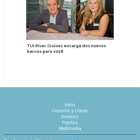
TUI River Cruises encarga dos nuevos
Golden G
barcos para 2028
Mágica" c
Inicio
Cruceros y Líneas
Destinos
Puertos
Multimedia