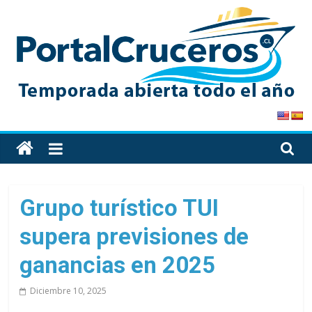
Skip
to
content
PortalCruceros
Toda
la
información
de
Grupo turístico TUI
cruceros
supera previsiones de
en
un
ganancias en 2025
solo
sitio
Diciembre 10, 2025