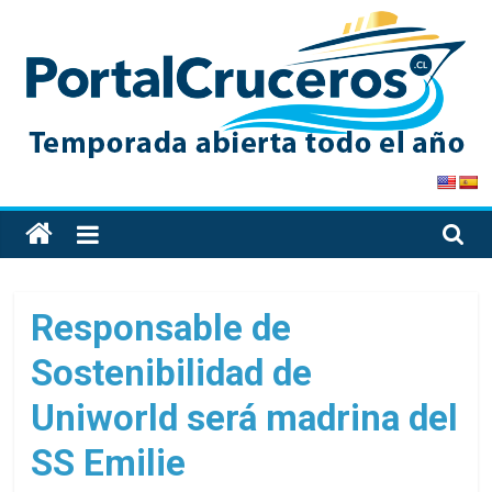
Skip
to
content
PortalCruceros
Toda
la
información
de
Responsable de
cruceros
Sostenibilidad de
en
un
Uniworld será madrina del
solo
sitio
SS Emilie