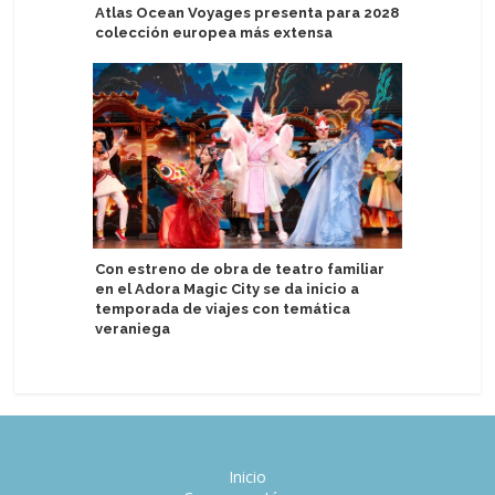
Atlas Ocean Voyages presenta para 2028
Golden G
colección europea más extensa
Mágica" c
Con estreno de obra de teatro familiar
Michelle
en el Adora Magic City se da inicio a
curadora 
temporada de viajes con temática
Victory C
veraniega
Inicio