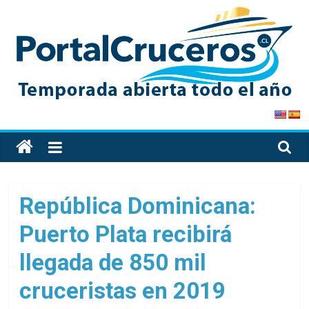
Skip
to
content
PortalCruceros
Toda
la
información
de
República Dominicana:
cruceros
Puerto Plata recibirá
en
un
llegada de 850 mil
solo
sitio
cruceristas en 2019