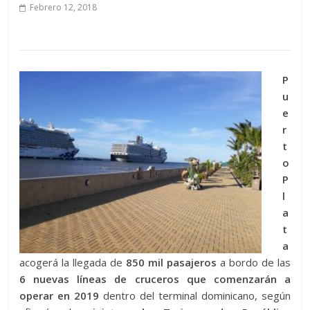
Febrero 12, 2018
P
u
e
r
t
o
P
l
a
t
a
acogerá la llegada de
850 mil pasajeros
a bordo de las
6 nuevas líneas de cruceros
que comenzarán a
operar en 2019
dentro del terminal dominicano, según