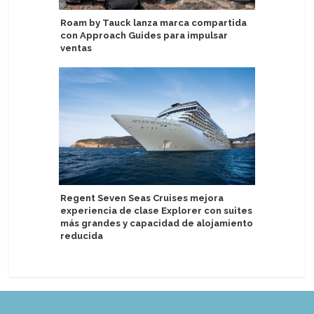
Roam by Tauck lanza marca compartida
Nuevo Me
con Approach Guides para impulsar
platos y 
ventas
Holland 
Regent Seven Seas Cruises mejora
Europa e
experiencia de clase Explorer con suites
escalas 
más grandes y capacidad de alojamiento
reducida