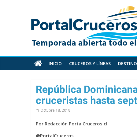
Skip
PortalCruceros
to
content
Toda
la
información
de
cruceros
en
INICIO
CRUCEROS Y LÍNEAS
DESTINO
un
solo
sitio
República Dominicana
cruceristas hasta sep
Octubre 18, 2018
Por Redacción PortalCruceros.cl
@PortalCruceros