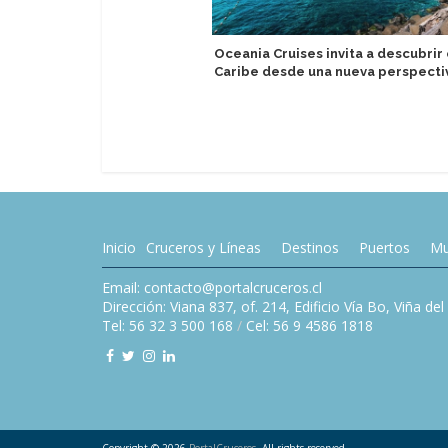
Oceania Cruises invita a descubrir 
Caribe desde una nueva perspecti
Inicio
Cruceros y Líneas
Destinos
Puertos
Mu
Email: contacto@portalcruceros.cl
Dirección: Viana 837, of. 214, Edificio Vía Bo, Viña de
Tel: 56 32 3 500 168
/
Cel: 56 9 4586 1818
Copyright © 2026
PortalCruceros
. All rights reserved.