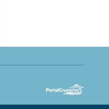
án que sirvió en Hurtigruten
Oceania Cruises invita a descubrir
Caribe desde una nueva perspect