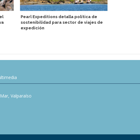
el
Pearl Expeditions detalla política de
Jubila capit
va
sostenibilidad para sector de viajes de
por 45 años
expedición
ltimedia
l Mar, Valparaíso