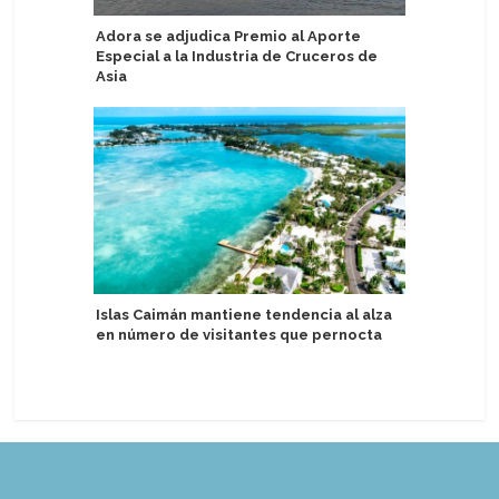
Adora se adjudica Premio al Aporte
Global P
Especial a la Industria de Cruceros de
gerente 
Asia
Port
Islas Caimán mantiene tendencia al alza
Egipto se
en número de visitantes que pernocta
recalada 
Voyages