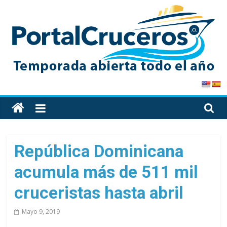
Skip
to
content
PortalCruceros
Toda
la
información
de
República Dominicana
cruceros
acumula más de 511 mil
en
un
cruceristas hasta abril
solo
sitio
Mayo 9, 2019