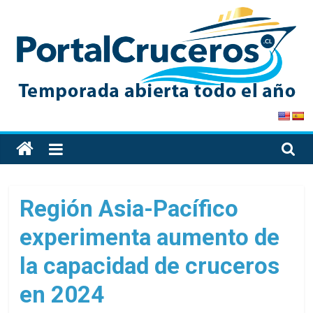
Skip
to
content
PortalCruceros
Toda
la
información
de
Región Asia-Pacífico
cruceros
experimenta aumento de
en
un
la capacidad de cruceros
solo
sitio
en 2024