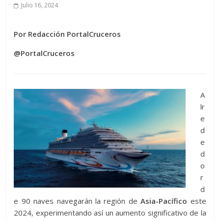
Julio 16, 2024
Por Redacción PortalCruceros
@PortalCruceros
A
lr
e
d
e
d
o
r
d
e 90 naves navegarán la región de
Asia-Pacífico
este
2024, experimentando así un aumento significativo de la