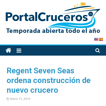
Skip
to
content
PortalCruceros
Toda
la
información
de
Regent Seven Seas
cruceros
ordena construcción de
en
un
nuevo crucero
solo
sitio
Enero 15, 2019