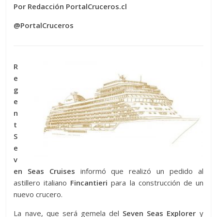
Por Redacción PortalCruceros.cl
@PortalCruceros
R
e
g
e
n
t
S
e
v
en Seas Cruises
informó que realizó un pedido al
astillero italiano
Fincantieri
para la construcción de un
nuevo crucero.
La nave, que será gemela del
Seven Seas Explorer
y