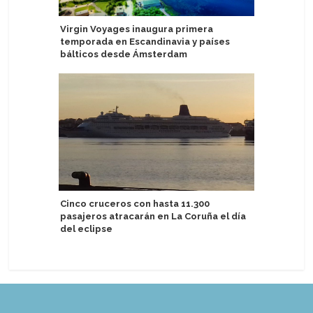
Virgin Voyages inaugura primera
Viking Da
temporada en Escandinavia y países
para nave
bálticos desde Ámsterdam
Tránsito 
Cinco cruceros con hasta 11.300
puertos 
pasajeros atracarán en La Coruña el día
de enero 
del eclipse