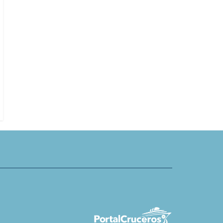
n Seas Cruises mejora
 de clase Explorer con suites
Irlanda: Bantry Bay busca centrar
 y capacidad de alojamiento
sector de cruceros pequeños a
medianos