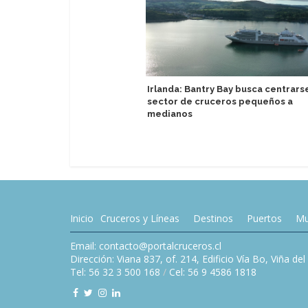
Irlanda: Bantry Bay busca centrars
sector de cruceros pequeños a
medianos
Inicio
Cruceros y Líneas
Destinos
Puertos
Mu
Email: contacto@portalcruceros.cl
Dirección: Viana 837, of. 214, Edificio Vía Bo, Viña de
Tel: 56 32 3 500 168
/
Cel: 56 9 4586 1818