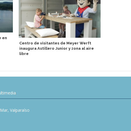
Regent Seve
e en
experiencia
Centro de visitantes de Meyer Werft
más grandes
inaugura Astillero Junior y zona al aire
reducida
libre
ltimedia
l Mar, Valparaíso