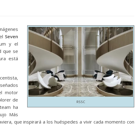
mágenes
el
Seven
ium y el
ad que se
ura está
centista,
diseñados
el motor
plorer de
RSSC
team ha
Lujo Más
 naviera, que inspirará a los huéspedes a vivir cada momento con