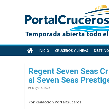
Skip
PortalCruceros
to
content
Toda
la
información
de
cruceros
en
INICIO
CRUCEROS Y LÍNEAS
DESTINO
un
solo
sitio
Regent Seven Seas Cru
al Seven Seas Prestig
Mayo 8, 2025
Por Redacción PortalCruceros