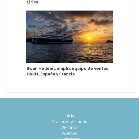
Lirica
Disney C
Swan Hellenic amplía equipo de ventas
Corporat
DACH, España y Francia
de acceso
Inicio
Cruceros y Líneas
Destinos
Puertos