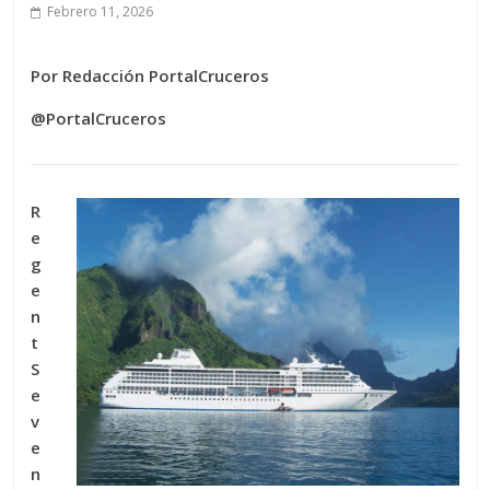
Febrero 11, 2026
Por Redacción PortalCruceros
@PortalCruceros
R
e
g
e
n
t
S
e
v
e
n