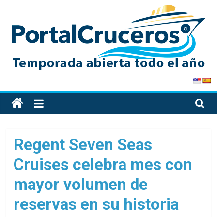
Skip
to
content
PortalCruceros
Toda
la
información
de
Regent Seven Seas
cruceros
Cruises celebra mes con
en
un
mayor volumen de
solo
sitio
reservas en su historia