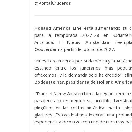
@PortalCruceros
Holland America Line
está aumentando su c
para la temporada 2027-28 en Sudaméri
Antártida. El
Nieuw Amsterdam
reempla
Oosterdam
a partir del otoño de 2027.
“Nuestros cruceros por Sudamérica y la Antárti
estando entre los itinerarios más popul
ofrecemos, y la demanda solo ha crecido”, afi
Bodensteiner, presidenta de Holland America
“Traer el Nieuw Amsterdam a la región permit
pasajeros experimenten su increíble diversid
pingüinos en las costas antárticas hasta col
glaciares. Estos destinos inspiran una profu
experiencia a otro nivel con uno de nuestros b