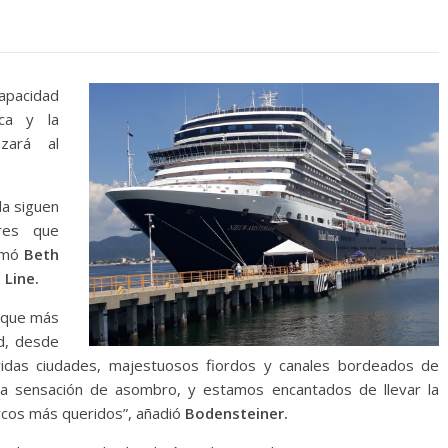
apacidad
ca y la
zará al
da siguen
ares que
rmó
Beth
 Line.
e que más
ad, desde
oridas ciudades, majestuosos fiordos y canales bordeados de
nda sensación de asombro, y estamos encantados de llevar la
arcos más queridos”, añadió
Bodensteiner.