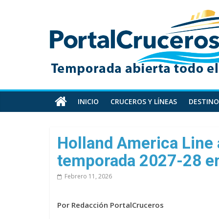
Skip
PortalCruceros
to
content
Toda
la
información
de
cruceros
en
INICIO
CRUCEROS Y LÍNEAS
DESTINO
un
solo
sitio
Holland America Line 
temporada 2027-28 en
Febrero 11, 2026
Por Redacción PortalCruceros