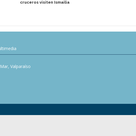
cruceros visiten Ismailia
Harbor
ltimedia
l Mar, Valparaíso