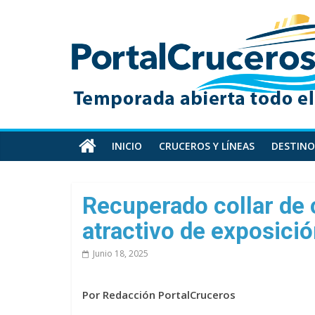
Skip
PortalCruceros
to
content
Toda
la
información
de
cruceros
en
INICIO
CRUCEROS Y LÍNEAS
DESTINO
un
solo
sitio
Recuperado collar de c
atractivo de exposició
Junio 18, 2025
Por Redacción PortalCruceros