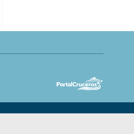
técnico para izar e instalar los
AquaDome