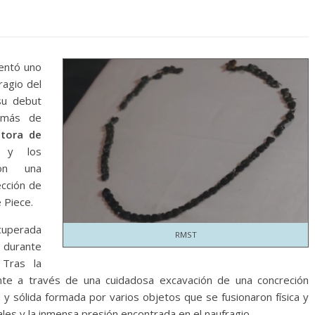
entó uno
ragio del
su debut
emás de
ctora de
y los
ron una
ección de
 Piece.
ecuperada
RMST
 durante
Tras la
ente a través de una cuidadosa excavación de una concreción
 sólida formada por varios objetos que se fusionaron física y
es y la inmensa presión encontrada en el naufragio.