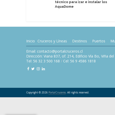
técnico para izar e instalar los
AquaDome
Inicio
Cruceros y Líneas
Destinos
Puertos
Mu
Email: contacto@portalcruceros.cl
Dirección: Viana 837, of. 214, Edificio Vía Bo, Viña de
Tel: 56 32 3 500 168
/
Cel: 56 9 4586 1818
Copyright © 2026
PortalCruceros
. All rights reserved.