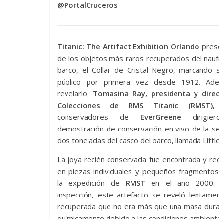
@PortalCruceros
Titanic: The Artifact Exhibition Orlando
pres
de los objetos más raros recuperados del nauf
barco, el Collar de Cristal Negro, marcando 
público por primera vez desde 1912. Ad
revelarlo,
Tomasina Ray, presidenta y dire
Colecciones de RMS Titanic (RMST),
conservadores de
EverGreene
dirigie
demostración de conservación en vivo de la s
dos toneladas del casco del barco, llamada Little
La joya recién conservada fue encontrada y r
en piezas individuales y pequeños fragmentos
la expedición de
RMST
en el año 2000. 
inspección, este artefacto se reveló lentam
recuperada que no era más que una masa dura y
químicamente debido a las condiciones ambiental