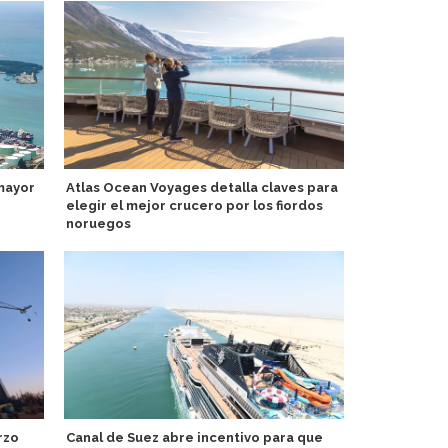
mayor
Atlas Ocean Voyages detalla claves para
Tarragona C
elegir el mejor crucero por los fiordos
certificacio
noruegos
Alaska: HX E
rzo
Canal de Suez abre incentivo para que
de cruceros