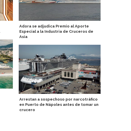
Adora se adjudica Premio al Aporte
Agente de S
a
Especial a la Industria de Cruceros de
puntos en p
Asia
P&O Cruises
Arrestan a sospechoso por narcotráfico
Variety Cru
en Puerto de Nápoles antes de tomar un
por islas d
crucero