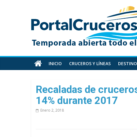
Skip
PortalCruceros
to
content
Toda
la
información
de
cruceros
en
INICIO
CRUCEROS Y LÍNEAS
DESTINO
un
solo
sitio
Recaladas de crucero
14% durante 2017
Enero 2, 2018