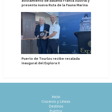
avistamiento de Ballena Franca Austral y
de Termi
presenta nueva Ruta de la Fauna Marina
Pasajero
Puerto de Tourlos recibe recalada
presenci
inaugural del Explora II
Inicio
Cruceros y Líneas
Destinos
Puertos