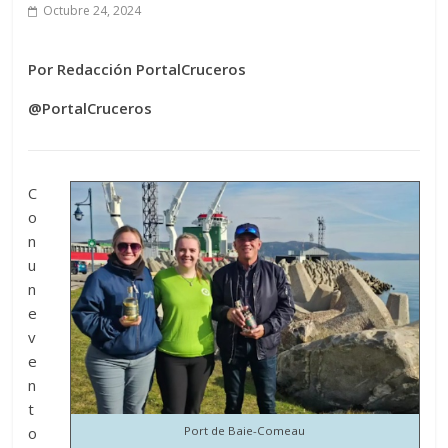
Octubre 24, 2024
Por Redacción PortalCruceros
@PortalCruceros
C
o
n
u
n
e
v
e
n
t
o
Port de Baie-Comeau