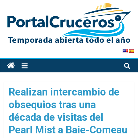
Skip
to
content
PortalCruceros
Toda
la
información
de
Realizan intercambio de
cruceros
obsequios tras una
en
un
década de visitas del
solo
sitio
Pearl Mist a Baie-Comeau