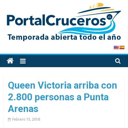
Skip
to
content
PortalCruceros
Toda
la
información
de
Queen Victoria arriba con
cruceros
2.800 personas a Punta
en
un
Arenas
solo
sitio
Febrero 15, 2018