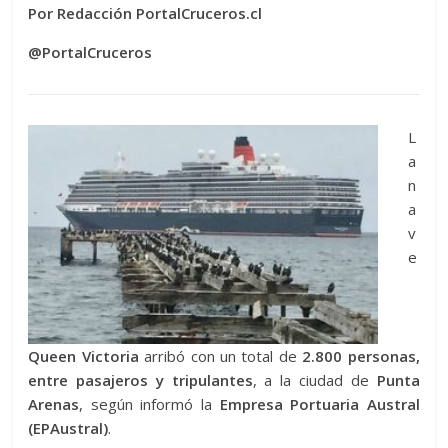
Por Redacción PortalCruceros.cl
@PortalCruceros
L
a
n
a
v
e
Queen Victoria
arribó con un total de
2.800 personas,
entre pasajeros y tripulantes
, a la ciudad de
Punta
Arenas
, según informó la
Empresa Portuaria Austral
(EPAustral)
.