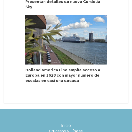
Presentan detalles de nuevo Cordelia
Adora se
Sky
Especial 
Asia
Holland America Line amplía acceso a
Europa en 2028 con mayor número de
Regent S
escalas en casi una década
años con 
conmemo
Inicio
Cruceros y Líneas