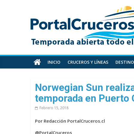
Skip
PortalCruceros
to
content
Toda
la
información
de
cruceros
en
INICIO
CRUCEROS Y LÍNEAS
DESTINO
un
solo
sitio
Norwegian Sun realiza
temporada en Puerto
Febrero 15, 2018
Por Redacción PortalCruceros.cl
@PortalCruceros