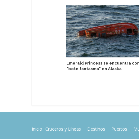
Emerald Princess se encuentra co
"bote fantasma" en Alaska
Inicio
Cruceros y Líneas
Destinos
Puertos
Mu