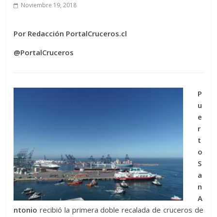
Noviembre 19, 2018
Por Redacción PortalCruceros.cl
@PortalCruceros
P
u
e
r
t
o
S
a
n
A
ntonio
recibió la primera doble recalada de cruceros de