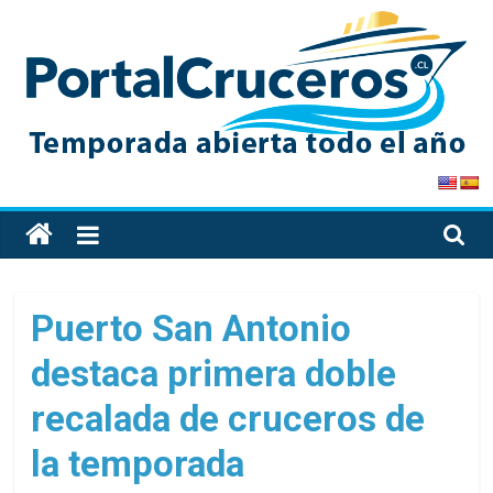
Skip
to
content
PortalCruceros
Toda
la
información
de
Puerto San Antonio
cruceros
destaca primera doble
en
un
recalada de cruceros de
solo
sitio
la temporada