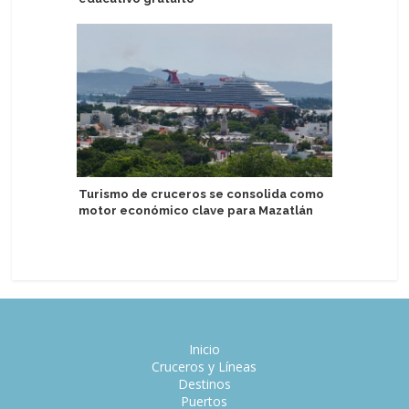
Turismo de cruceros se consolida como
Nuevo fer
motor económico clave para Mazatlán
Group co
reducció
Inicio
Cruceros y Líneas
Destinos
Puertos