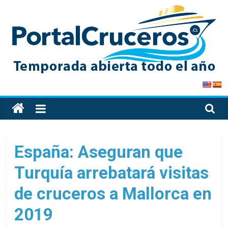
Skip
to
content
PortalCruceros
Toda
la
información
de
España: Aseguran que
cruceros
Turquía arrebatará visitas
en
un
de cruceros a Mallorca en
solo
sitio
2019