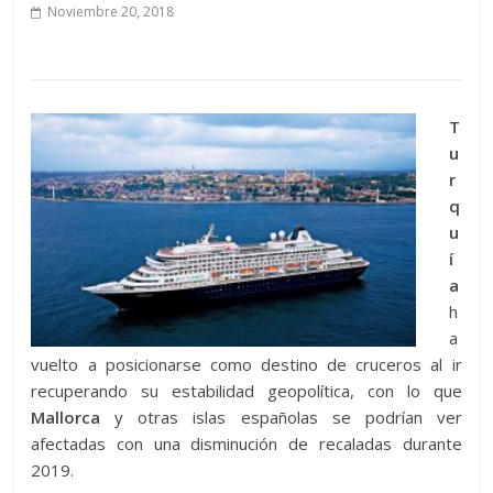
Noviembre 20, 2018
T
u
r
q
u
í
a
h
a
vuelto a posicionarse como destino de cruceros al ir
recuperando su estabilidad geopolítica, con lo que
Mallorca
y otras islas españolas se podrían ver
afectadas con una disminución de recaladas durante
2019.