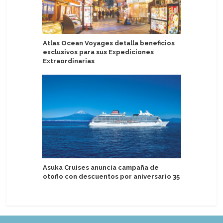
Atlas Ocean Voyages detalla beneficios
Eidfjord 
exclusivos para sus Expediciones
crucero a
Extraordinarias
Mitsui O.
Asuka Cruises anuncia campaña de
rebaja p
otoño con descuentos por aniversario 35