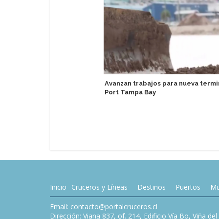
Avanzan trabajos para nueva termi
Port Tampa Bay
Inicio
Cruceros y Líneas
Destinos
Puertos
Mu
Email: contacto@portalcruceros.cl
Dirección: Viana 837, of. 214, Edificio Vía Bo, Viña de