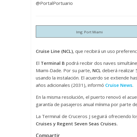
@PortalPortuario
Img: Port Miami
Cruise Line (NCL)
, que recibirá un uso preferenci
El
Terminal B
podrá recibir dos naves simultán
Miami-Dade. Por su parte,
NCL
deberá realizar
usando la instalación. El acuerdo se extiende h
años adicionales (2031), informó
Cruise News
.
En la misma resolución, el puerto renovó el acue
garantía de pasajeros anual mínima por parte de 
La Terminal de Cruceros J seguirá ofreciendo l
Cruises y Regent Seven Seas Cruises.
Compartir