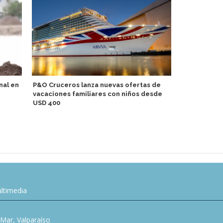
nal en
P&O Cruceros lanza nuevas ofertas de
vacaciones familiares con niños desde
Puerto de L
USD 400
acercan a 11
marítimas y
ltimedia
l Mar, Valparaíso