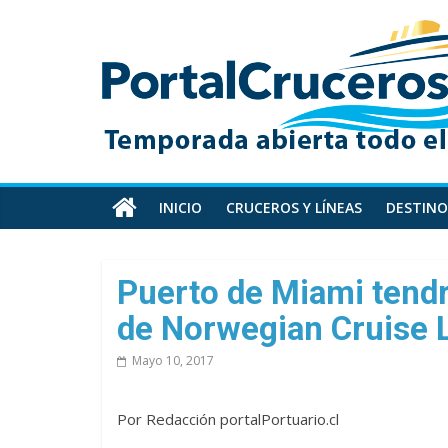
Skip
PortalCruceros
to
content
Toda
la
información
de
cruceros
en
INICIO
CRUCEROS Y LÍNEAS
DESTINO
un
solo
sitio
Puerto de Miami tendr
de Norwegian Cruise 
Mayo 10, 2017
Por Redacción portalPortuario.cl