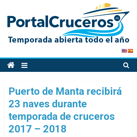
Skip
to
content
PortalCruceros
Toda
la
información
de
Puerto de Manta recibirá
cruceros
23 naves durante
en
un
temporada de cruceros
solo
sitio
2017 – 2018