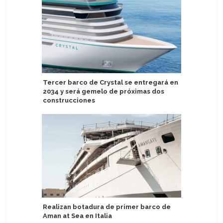
Tercer barco de Crystal se entregará en
TUI Care
2034 y será gemelo de próximas dos
proyecto 
construcciones
Eidfjord 
Realizan botadura de primer barco de
crucero a
Aman at Sea en Italia