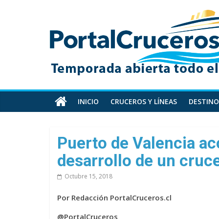
Skip
PortalCruceros
to
content
Toda
la
información
de
cruceros
en
INICIO
CRUCEROS Y LÍNEAS
DESTINO
un
solo
sitio
Puerto de Valencia ac
desarrollo de un cruc
Octubre 15, 2018
Por Redacción PortalCruceros.cl
@PortalCruceros