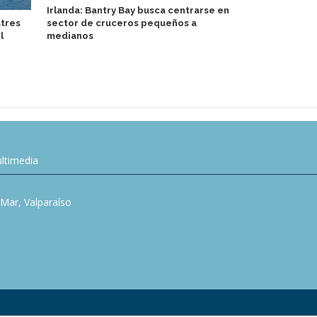
Irlanda: Bantry Bay busca centrarse en
stres
sector de cruceros pequeños a
Equipo de b
l
medianos
at Sea visit
Cellars
ltimedia
l Mar, Valparaíso