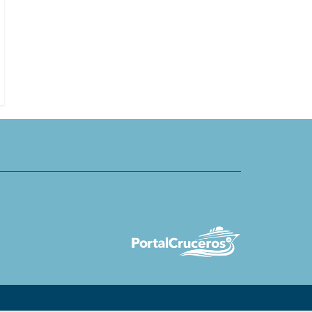
ar de The World, Residences
Scenic detalla nuevos viajes terre
an viñas Seven Apart y B
de lujo en viajes del Eclipse II por 
Pacífico Sur