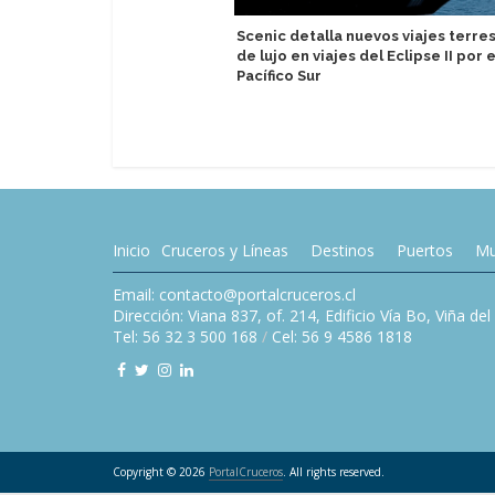
Scenic detalla nuevos viajes terre
de lujo en viajes del Eclipse II por e
Pacífico Sur
Inicio
Cruceros y Líneas
Destinos
Puertos
Mu
Email: contacto@portalcruceros.cl
Dirección: Viana 837, of. 214, Edificio Vía Bo, Viña de
Tel: 56 32 3 500 168
/
Cel: 56 9 4586 1818
Copyright © 2026
PortalCruceros
. All rights reserved.