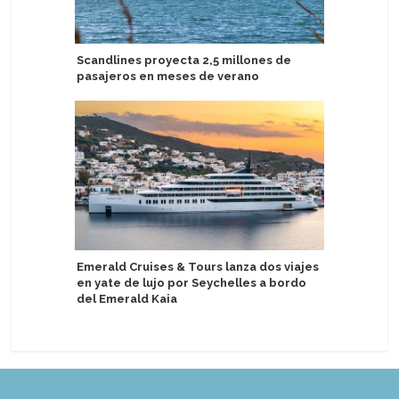
Scandlines proyecta 2,5 millones de
Nombran 
pasajeros en meses de verano
chino de
Emerald Cruises & Tours lanza dos viajes
Jubila ca
en yate de lujo por Seychelles a bordo
por 45 a
del Emerald Kaia