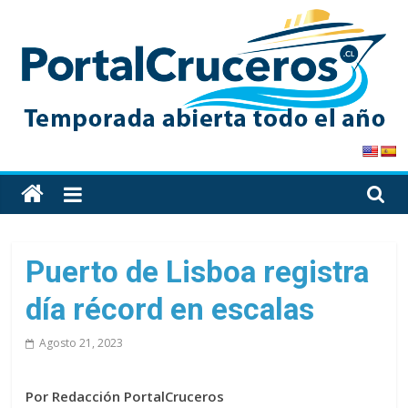
Skip
to
content
PortalCruceros
Toda
la
información
de
Puerto de Lisboa registra
cruceros
día récord en escalas
en
un
Agosto 21, 2023
solo
sitio
Por Redacción PortalCruceros