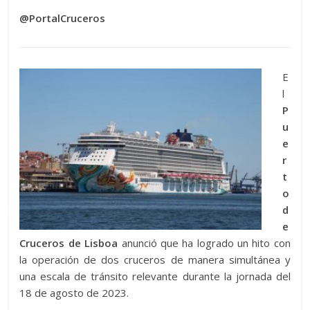
@PortalCruceros
E
l
P
u
e
r
t
o
d
e
Cruceros
de Lisboa
anunció que ha logrado un hito con
la operación de dos cruceros de manera simultánea y
una escala de tránsito relevante durante la jornada del
18 de agosto de 2023.