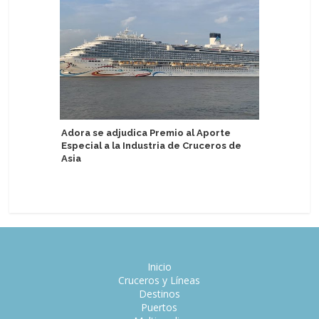
veranieg
Adora se adjudica Premio al Aporte
Especial a la Industria de Cruceros de
Asia
Nueva ge
amplía u
Inicio
Cruceros y Líneas
Destinos
Puertos