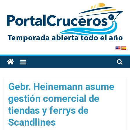
Skip
to
content
PortalCruceros
Toda
la
información
de
Gebr. Heinemann asume
cruceros
gestión comercial de
en
un
tiendas y ferrys de
solo
sitio
Scandlines