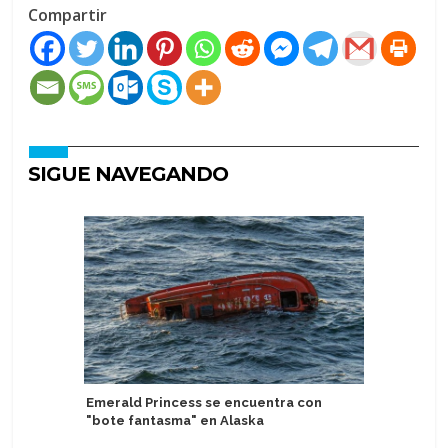
Compartir
SIGUE NAVEGANDO
Emerald Princess se encuentra con
Con estr
"bote fantasma" en Alaska
en el Ado
temporad