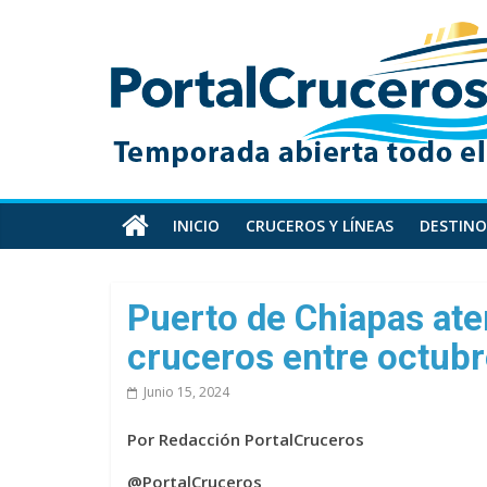
Skip
PortalCruceros
to
content
Toda
la
información
de
cruceros
en
INICIO
CRUCEROS Y LÍNEAS
DESTINO
un
solo
sitio
Puerto de Chiapas ate
cruceros entre octubr
Junio 15, 2024
Por Redacción PortalCruceros
@PortalCruceros