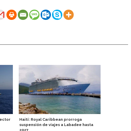
ector
Haití: Royal Caribbean prorroga
Cae pasarel
suspensión de viajes a Labadee hasta
dejar Perfe
2027