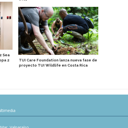
2 Sea
Michelle Be
opa 2
TUI Care Foundation lanza nueva fase de
curadora cul
proyecto TUI Wildlife en Costa Rica
Victory Crui
ltimedia
l Mar, Valparaíso