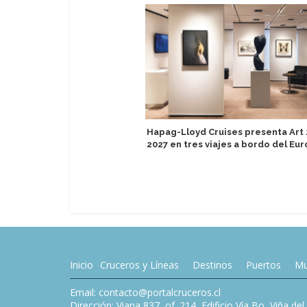
Hapag-Lloyd Cruises presenta Art 
2027 en tres viajes a bordo del Eur
Inicio
Cruceros y Líneas
Destinos
Puertos
Mu
Email: contacto@portalcruceros.cl
Dirección: Viana 837, of. 214, Edificio Vía Bo, Viña de