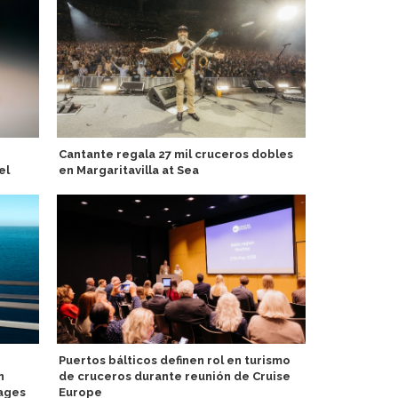
Cantante regala 27 mil cruceros dobles
Variety Crui
el
en Margaritavilla at Sea
por el Medi
barcos peq
Puertos bálticos definen rol en turismo
n
de cruceros durante reunión de Cruise
Mein Schiff 
yages
Europe
gourmet par