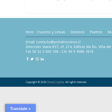
Inicio
Cruceros y Líneas
Destinos
Puertos
Mu
Email: contacto@portalcruceros.cl
Dirección: Viana 837, of. 214, Edificio Vía Bo, Viña de
Tel: 56 32 3 500 168
/
Cel: 56 9 4586 1818
Copyright © 2026
PortalCruceros
. All rights reserved.
Translate »