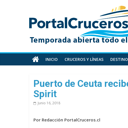
Skip
PortalCruceros
to
content
Toda
la
información
de
cruceros
en
INICIO
CRUCEROS Y LÍNEAS
DESTINO
un
solo
sitio
Puerto de Ceuta recib
Spirit
Junio 16, 2018
Por Redacción PortalCruceros.cl