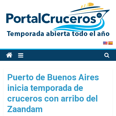
Skip
to
content
PortalCruceros
Toda
la
información
de
Puerto de Buenos Aires
cruceros
inicia temporada de
en
un
cruceros con arribo del
solo
sitio
Zaandam