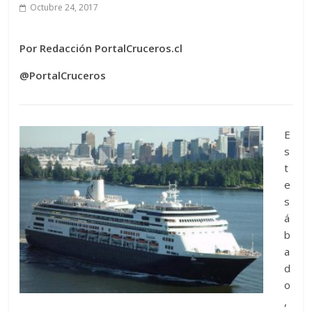
Octubre 24, 2017
Por Redacción PortalCruceros.cl
@PortalCruceros
E
s
t
e
s
á
b
a
d
o
,