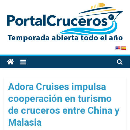
Skip
to
content
PortalCruceros
Toda
la
información
de
Adora Cruises impulsa
cruceros
cooperación en turismo
en
un
de cruceros entre China y
solo
sitio
Malasia