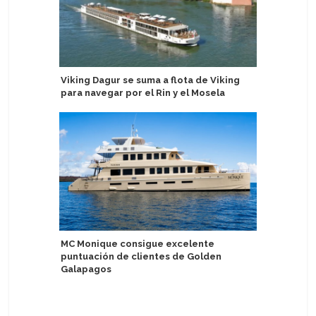
Viking Dagur se suma a flota de Viking
Global P
para navegar por el Rin y el Mosela
Clarivett
Latinoam
MC Monique consigue excelente
puntuación de clientes de Golden
Alumnos d
Galapagos
capacitac
the Seas