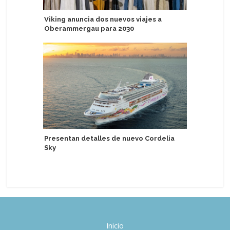
Viking anuncia dos nuevos viajes a
Explora I
Oberammergau para 2030
de bauti
Presentan detalles de nuevo Cordelia
Aurora E
Sky
descuent
con Prog
Inicio