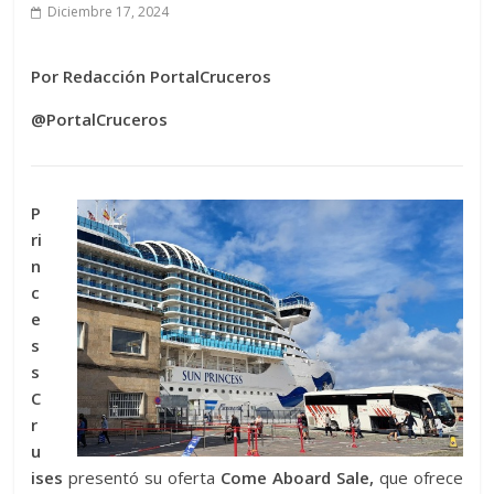
Diciembre 17, 2024
Por Redacción PortalCruceros
@PortalCruceros
P
ri
n
c
e
s
s
C
r
u
ises
presentó su oferta
Come Aboard Sale,
que ofrece