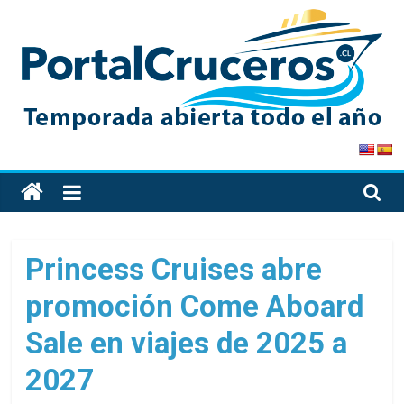
Skip
to
content
PortalCruceros
Toda
la
información
de
Princess Cruises abre
cruceros
promoción Come Aboard
en
un
Sale en viajes de 2025 a
solo
sitio
2027