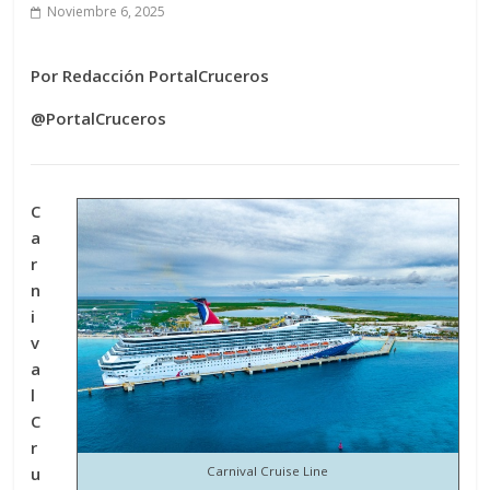
Noviembre 6, 2025
Por Redacción PortalCruceros
@PortalCruceros
C
a
r
n
i
v
a
l
C
r
u
Carnival Cruise Line