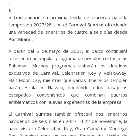
i
s
e Line
anunció su próxima tanda de cruceros para la
temporada 2027/28, con el
Carnival Sunrise
ofreciendo
una variedad de itinerarios de cuatro a seis días desde
PortMiami.
A partir del 6 de mayo de 2027, el barco continuará
ofreciendo un popular programa de periplos cortos a las
Bahamas. Muchos programas visitarán los destinos
exclusivos de
Carnival,
Celebration Key y RelaxAway,
Half Moon Cay, mientras que varios itinerarios también
harán escala en Nassau, brindando a los pasajeros
escapadas convenientes que combinan puertos
emblemáticos con nuevas experiencias de la empresa.
El
Carnival Sunrise
también ofrecerá dos itinerarios
navideños de seis días en 2027. El 22 de noviembre, la
nave visitará Celebration Key, Gran Caimán y Montego
Bay (Jamaica) para un crucero festivo de Acción de