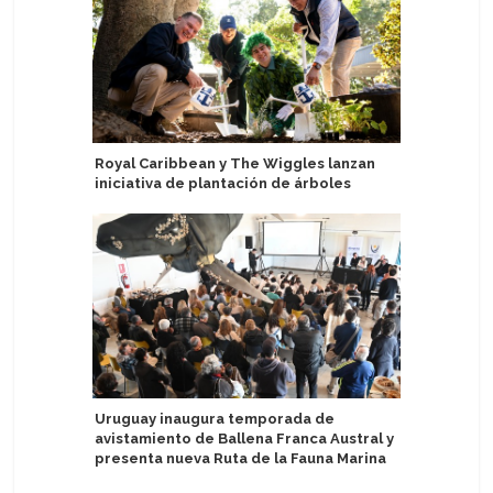
Royal Caribbean y The Wiggles lanzan
Ponant Ex
iniciativa de plantación de árboles
colabora
Uruguay inaugura temporada de
Stella Ma
avistamiento de Ballena Franca Austral y
entregan
presenta nueva Ruta de la Fauna Marina
tripulac