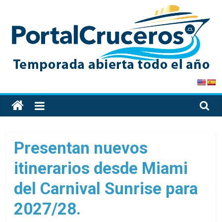
Skip
to
content
PortalCruceros
Toda
la
información
de
Presentan nuevos
cruceros
itinerarios desde Miami
en
un
del Carnival Sunrise para
solo
sitio
2027/28.