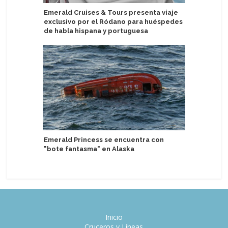
Emerald Cruises & Tours presenta viaje
Asuka Cr
exclusivo por el Ródano para huéspedes
modificac
de habla hispana y portuguesa
Aurora E
Emerald Princess se encuentra con
descuent
"bote fantasma" en Alaska
con Prog
Inicio
Cruceros y Líneas