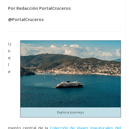
Por Redacción PortalCruceros
@PortalCruceros
U
n
e
l
e
Explora Journeys
mento central de la
Colección de Viajes Inaugurales del