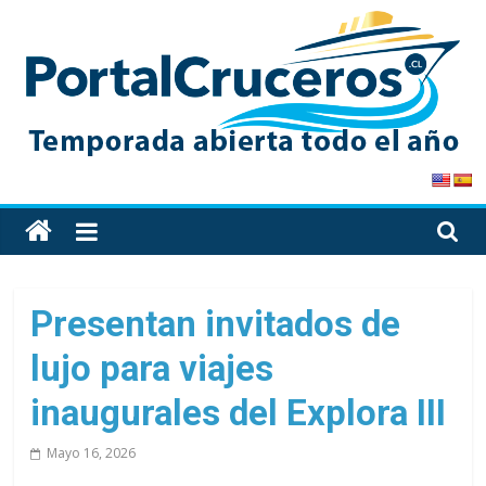
Skip
to
content
PortalCruceros
Toda
la
información
de
Presentan invitados de
cruceros
lujo para viajes
en
un
inaugurales del Explora III
solo
sitio
Mayo 16, 2026