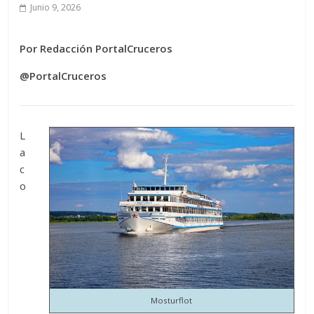
Junio 9, 2026
Por Redacción PortalCruceros
@PortalCruceros
L
a
c
o
Mosturflot