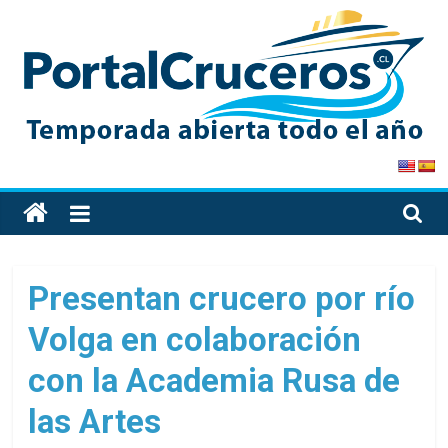
Skip
to
content
PortalCruceros
Toda
la
información
de
Presentan crucero por río
cruceros
Volga en colaboración
en
un
con la Academia Rusa de
solo
sitio
las Artes