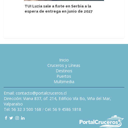
TUI Luzia sale a flote en Serbia a la
espera de entrega en junio de 2027
Puerto d
energía e
Inicio
Cruceros y Líneas
Destinos
Puertos
Multimedia
Email: contacto@portalcruceros.cl
Dirección: Viana 837, of. 214, Edificio Vía Bo, Viña del Mar,
Valparaíso
Tel: 56 32 3 500 168
/
Cel: 56 9 4586 1818