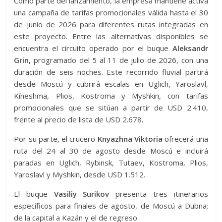
Como parte del lanzamiento, la empresa mantiene activa
una campaña de tarifas promocionales válida hasta el 30
de junio de 2026 para diferentes rutas integradas en
este proyecto. Entre las alternativas disponibles se
encuentra el circuito operado por el buque
Aleksandr
Grin,
programado del 5 al 11 de julio de 2026, con una
duración de seis noches. Este recorrido fluvial partirá
desde Moscú y cubrirá escalas en Uglich, Yaroslavl,
Kíneshma, Plios, Kostroma y Myshkin, con tarifas
promocionales que se sitúan a partir de USD 2.410,
frente al precio de lista de USD 2.678.
Por su parte, el crucero
Knyazhna Viktoria
ofrecerá una
ruta del 24 al 30 de agosto desde Moscú e incluirá
paradas en Uglich, Rybinsk, Tutaev, Kostroma, Plios,
Yaroslavl y Myshkin, desde USD 1.512.
El buque
Vasiliy Surikov
presenta tres itinerarios
específicos para finales de agosto, de Moscú a Dubna;
de la capital a Kazán y el de regreso.