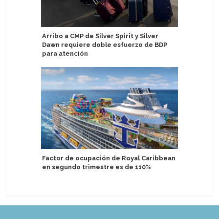
Arribo a CMP de Silver Spirit y Silver
Segundo 
Dawn requiere doble esfuerzo de BDP
tendrá c
para atención
Explora II
Factor de ocupación de Royal Caribbean
entrega e
en segundo trimestre es de 110%