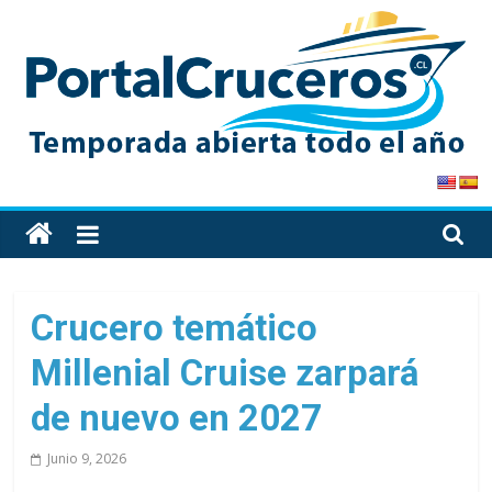
Skip
to
content
PortalCruceros
Toda
la
información
de
Crucero temático
cruceros
Millenial Cruise zarpará
en
un
de nuevo en 2027
solo
sitio
Junio 9, 2026