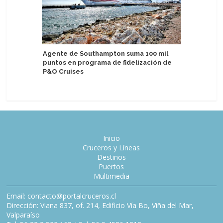
Agente de Southampton suma 100 mil
puntos en programa de fidelización de
Nuevo Me
P&O Cruises
platos y 
Inicio
Cruceros y Líneas
Destinos
Puertos
Multimedia
Email: contacto@portalcruceros.cl
Dirección: Viana 837, of. 214, Edificio Vía Bo, Viña del Mar,
Valparaíso