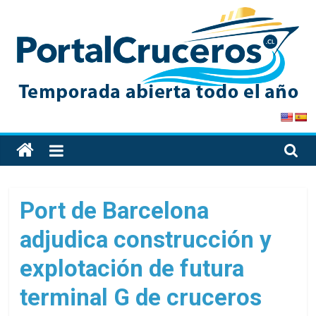
Skip
to
content
PortalCruceros
Toda
la
información
de
Port de Barcelona
cruceros
adjudica construcción y
en
un
explotación de futura
solo
sitio
terminal G de cruceros