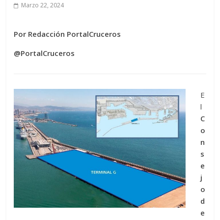
Marzo 22, 2024
Por Redacción PortalCruceros
@PortalCruceros
E
l
C
o
n
s
e
j
o
d
e