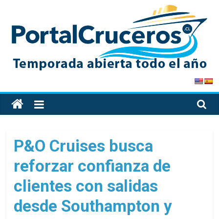
Skip
to
content
PortalCruceros
Toda
la
información
de
P&O Cruises busca
cruceros
reforzar confianza de
en
un
clientes con salidas
solo
sitio
desde Southampton y