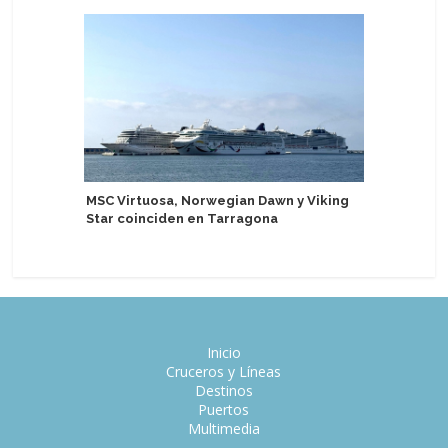
Mein Schi
MSC Virtuosa, Norwegian Dawn y Viking
Puerto d
Star coinciden en Tarragona
Inicio
Cruceros y Líneas
Destinos
Puertos
Multimedia