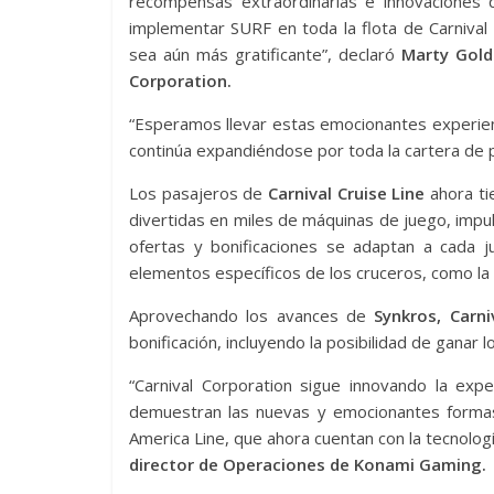
recompensas extraordinarias e innovaciones q
implementar SURF en toda la flota de Carnival
sea aún más gratificante”, declaró
Marty Gold
Corporation.
“Esperamos llevar estas emocionantes experie
continúa expandiéndose por toda la cartera de p
Los pasajeros de
Carnival Cruise Line
ahora ti
divertidas en miles de máquinas de juego, impu
ofertas y bonificaciones se adaptan a cada j
elementos específicos de los cruceros, como la 
Aprovechando los avances de
Synkros, Carni
bonificación, incluyendo la posibilidad de ganar
“Carnival Corporation sigue innovando la exp
demuestran las nuevas y emocionantes formas 
America Line, que ahora cuentan con la tecnolog
director de Operaciones de Konami Gaming.