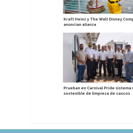
Kraft Heinz y The Walt Disney Com
anuncian alianza
Prueban en Carnival Pride sistema
sostenible de limpieza de cascos