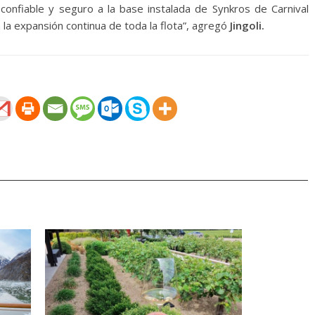
onfiable y seguro a la base instalada de Synkros de Carnival
 la expansión continua de toda la flota”, agregó
Jingoli.