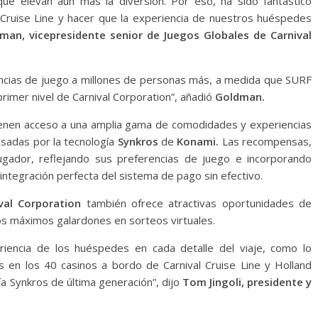
ue elevan aún más la diversión. Por eso, ha sido fantástico
 Cruise Line y hacer que la experiencia de nuestros huéspedes
man, vicepresidente senior de Juegos Globales de Carnival
ncias de juego a millones de personas más, a medida que SURF
rimer nivel de Carnival Corporation”, añadió
Goldman.
enen acceso a una amplia gama de comodidades y experiencias
lsadas por la tecnología
Synkros
de
Konami.
Las recompensas,
ugador, reflejando sus preferencias de juego e incorporando
integración perfecta del sistema de pago sin efectivo.
val Corporation
también ofrece atractivas oportunidades de
 los máximos galardones en sorteos virtuales.
eriencia de los huéspedes en cada detalle del viaje, como lo
en los 40 casinos a bordo de Carnival Cruise Line y Holland
ía Synkros de última generación”, dijo
Tom Jingoli, presidente y