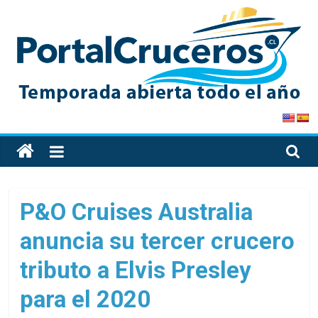
Skip
to
content
PortalCruceros
Toda
la
información
de
P&O Cruises Australia
cruceros
anuncia su tercer crucero
en
un
tributo a Elvis Presley
solo
sitio
para el 2020