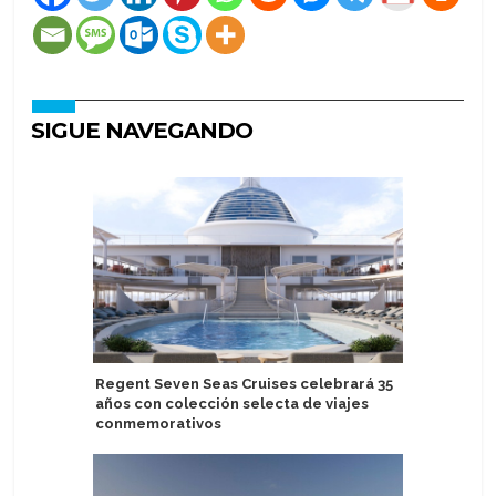
SIGUE NAVEGANDO
Regent Seven Seas Cruises celebrará 35
Windstar
años con colección selecta de viajes
del Cari
conmemorativos
pequeño