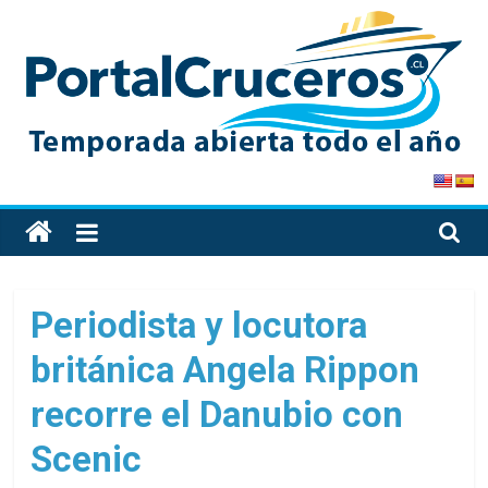
Skip
to
content
PortalCruceros
Toda
la
información
de
Periodista y locutora
cruceros
británica Angela Rippon
en
un
recorre el Danubio con
solo
sitio
Scenic