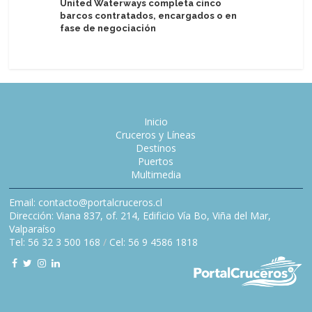
United Waterways completa cinco
Tripulant
barcos contratados, encargados o en
Celebrity
fase de negociación
Inicio
Cruceros y Líneas
Destinos
Puertos
Multimedia
Email: contacto@portalcruceros.cl
Dirección: Viana 837, of. 214, Edificio Vía Bo, Viña del Mar,
Valparaíso
Tel: 56 32 3 500 168
/
Cel: 56 9 4586 1818