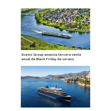
Scenic Group anuncia tercera venta
TUI Crui
anual de Black Friday de verano
en Puerto