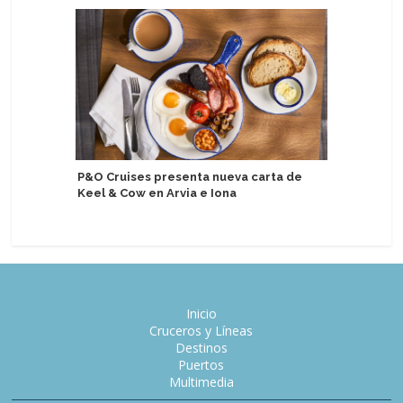
P&O Cruises presenta nueva carta de
Aroya Cr
Keel & Cow en Arvia e Iona
patrocini
Inicio
Cruceros y Líneas
Destinos
Puertos
Multimedia