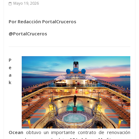
Mayo 19, 2026
Por Redacción PortalCruceros
@PortalCruceros
P
e
a
k
Ocean
obtuvo un importante contrato de renovación