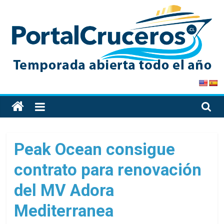
Skip
to
content
PortalCruceros
Toda
la
información
de
Peak Ocean consigue
cruceros
contrato para renovación
en
un
del MV Adora
solo
sitio
Mediterranea