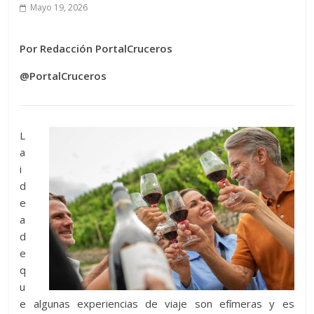
Mayo 19, 2026
Por Redacción PortalCruceros
@PortalCruceros
L
a
i
d
e
a
d
e
q
u
e algunas experiencias de viaje son efímeras y es