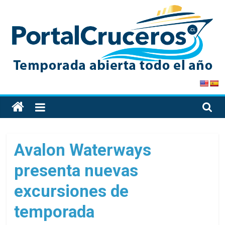
Skip
to
content
PortalCruceros
Toda
la
información
de
Avalon Waterways
cruceros
presenta nuevas
en
un
excursiones de
solo
sitio
temporada