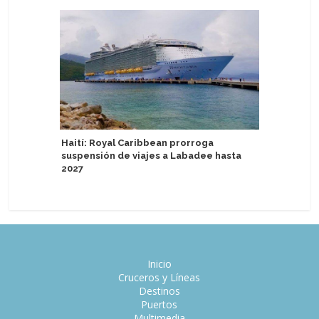
Crown Pri
Haití: Royal Caribbean prorroga
Manta
suspensión de viajes a Labadee hasta
2027
Inicio
Cruceros y Líneas
Destinos
Puertos
Multimedia