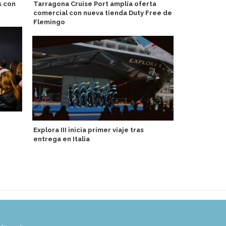
s con
Tarragona Cruise Port amplía oferta
Guardia Cos
comercial con nueva tienda Duty Free de
pasajera del
Flemingo
California
Explora III inicia primer viaje tras
Agente de S
entrega en Italia
puntos en p
P&O Cruises