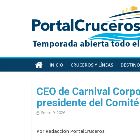
Skip
PortalCruceros
to
content
Toda
la
información
de
cruceros
en
INICIO
CRUCEROS Y LÍNEAS
DESTINO
un
solo
sitio
CEO de Carnival Corp
presidente del Comité
Enero 9, 2026
Por Redacción PortalCruceros