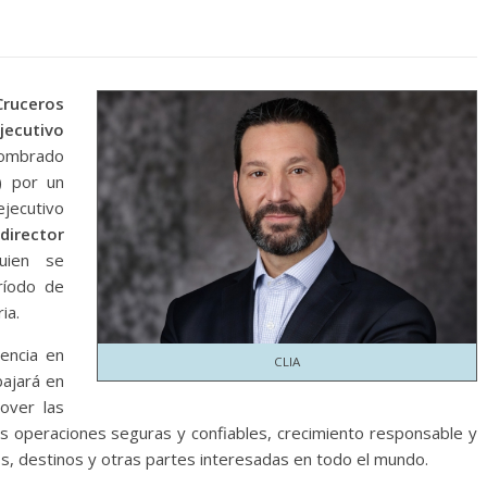
Cruceros
jecutivo
mbrado
) por un
jecutivo
irector
ien se
ríodo de
ia.
encia en
CLIA
bajará en
over las
das operaciones seguras y confiables, crecimiento responsable y
, destinos y otras partes interesadas en todo el mundo.