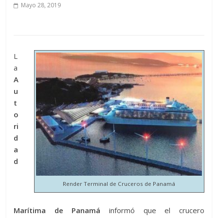
Mayo 28, 2019
L
a
A
u
t
o
ri
d
a
d
Render Terminal de Cruceros de Panamá
Marítima de Panamá
informó que el crucero