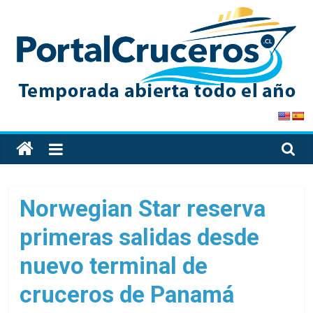
Skip
to
content
PortalCruceros
Toda
la
información
de
Norwegian Star reserva
cruceros
primeras salidas desde
en
un
nuevo terminal de
solo
sitio
cruceros de Panamá