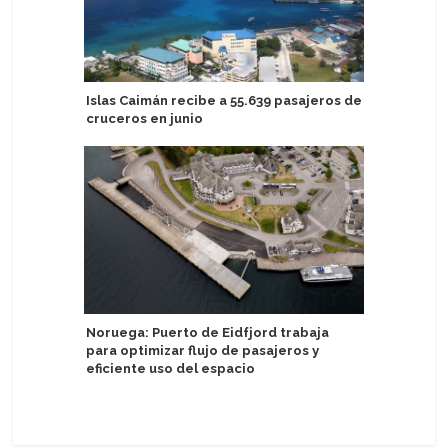
Islas Caimán recibe a 55.639 pasajeros de
Crystal 
cruceros en junio
familia y
Grace
Noruega: Puerto de Eidfjord trabaja
para optimizar flujo de pasajeros y
Puerto d
eficiente uso del espacio
acercan a
marítima