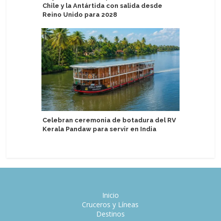
Chile y la Antártida con salida desde
Reino Unido para 2028
Van Loon 
mercados
Celebran ceremonia de botadura del RV
Noblema
Kerala Pandaw para servir en India
Inicio
Cruceros y Líneas
Destinos