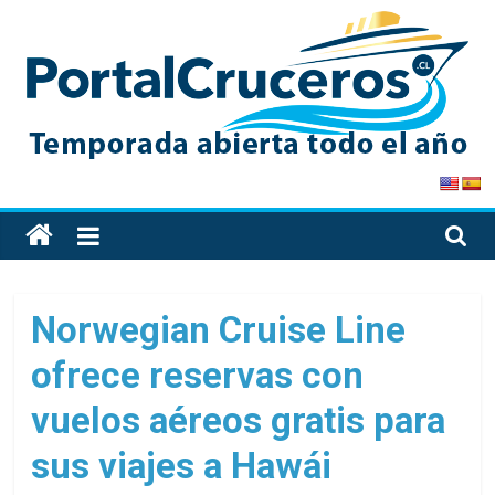
Skip
to
content
PortalCruceros
Toda
la
información
de
Norwegian Cruise Line
cruceros
ofrece reservas con
en
un
vuelos aéreos gratis para
solo
sitio
sus viajes a Hawái