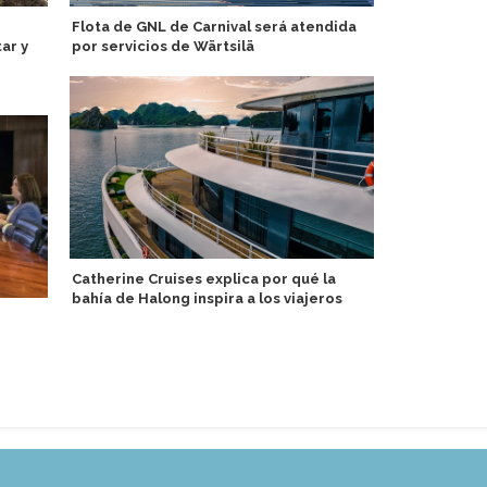
Flota de GNL de Carnival será atendida
Carnival Co
ar y
por servicios de Wärtsilä
objetivo de
emisiones G
Catherine Cruises explica por qué la
bahía de Halong inspira a los viajeros
Eximen a vi
por derecho