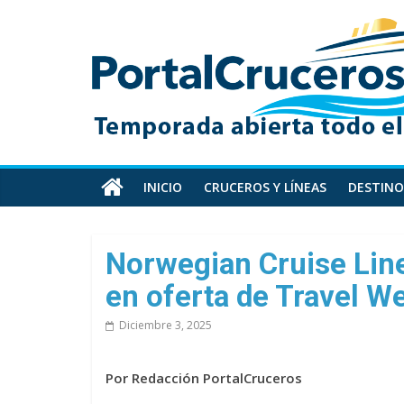
Skip
PortalCruceros
to
content
Toda
la
información
de
cruceros
en
INICIO
CRUCEROS Y LÍNEAS
DESTINO
un
solo
sitio
Norwegian Cruise Lin
en oferta de Travel W
Diciembre 3, 2025
Por Redacción PortalCruceros