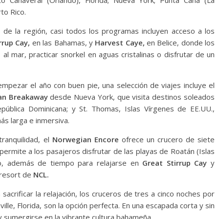
o Cañaveral (Orlando), Florida; Nueva York; Punta Cana (La
to Rico.
de la región, casi todos los programas incluyen acceso a los
rrup Cay,
en las Bahamas, y
Harvest Caye,
en Belice, donde los
l mar, practicar snorkel en aguas cristalinas o disfrutar de un
empezar el año con buen pie, una selección de viajes incluye el
n Breakaway
desde Nueva York, que visita destinos soleados
pública Dominicana; y St. Thomas, Islas Vírgenes de EE.UU.,
ás larga e inmersiva.
tranquilidad, el
Norwegian Encore
ofrece un crucero de siete
permite a los pasajeros disfrutar de las playas de Roatán (Islas
o, además de tiempo para relajarse en
Great Stirrup Cay
y
 resort de
NCL.
acrificar la relajación, los cruceros de tres a cinco noches por
le, Florida, son la opción perfecta. En una escapada corta y sin
y sumergirse en la vibrante cultura bahameña.