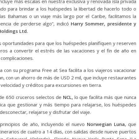
ncluye más escalas en nuestra exclusiva y renovada isla privada
ado para brindar a los huéspedes la libertad de hacerlo todo o
as Bahamas o un viaje más largo por el Caribe, facilitamos la
iencia de perderse algo”, indicó
Harry Sommer, presidente y
Holdings Ltd.
 oportunidades para que los huéspedes planifiquen y reserven
eros a convertir el estrés de las vacaciones y el fin de año en
 complicaciones.
con su programa Free at Sea facilita a los viajeros vacacionar
n, con un ahorro de más de USD 2 mil, que incluye restaurantes
ta velocidad y créditos para excursiones en tierra.
s de 650 cruceros selectos de
NCL,
lo que facilita más que nunca
stica que gestionar y más tiempo para relajarse, los huéspedes
sconectar, relajarse y disfrutar del viaje.
principios de año, incluyendo el nuevo
Norwegian Luna,
que
tinerarios de cuatro a 14 días, con salidas desde nueve puertos