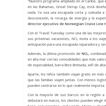
“Nuestro programa ampliado en el Caribe, que i
en las Bahamas, Great Stirrup Cay, está diseñ
nada. Ya sea una escapada corta y soleada a l
desconexión, la recarga de energía y la exper
director ejecutivo de Norwegian Cruise Line 
Con el Travel Tuesday como una de las mejores
sus próximas vacaciones, NCL invita a los viaj
anticipación para una escapada reparadora y sin
Además, la última promoción de
NCL,
combinada 
en alta mar con las comodidades que más valora
de especialidad, barra libre ilimitada, wifi de al
Aparte, los niños también viajan gratis en má
que las familias viajen juntas. Con menos logí
pueden centrarse en lo que realmente importa: de
Con la mayoría de sus barcos en la región a 
debutará en marzo, los clientes pueden elegir i