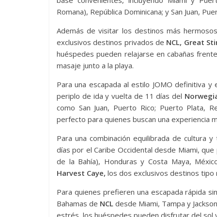
base convenientes, incluyendo Miami y Puert
Romana), República Dominicana; y San Juan, Puer
Además de visitar los destinos más hermosos 
exclusivos destinos privados de
NCL, Great Sti
huéspedes pueden relajarse en cabañas frente a
masaje junto a la playa.
Para una escapada al estilo JOMO definitiva y 
periplo de ida y vuelta de 11 días del
Norwegia
como San Juan, Puerto Rico; Puerto Plata, Re
perfecto para quienes buscan una experiencia m
Para una combinación equilibrada de cultura y 
días por el Caribe Occidental desde Miami, que 
de la Bahía), Honduras y Costa Maya, Méxic
Harvest Caye,
los dos exclusivos destinos tipo
Para quienes prefieren una escapada rápida sin s
Bahamas de
NCL
desde Miami, Tampa y Jacksonvil
estrés, los huéspedes pueden disfrutar del sol 