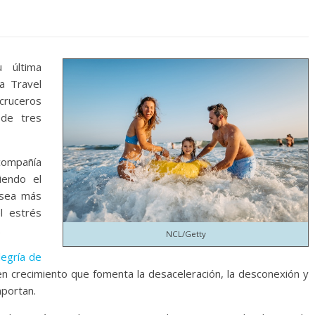
 última
a Travel
cruceros
 de tres
 compañía
iendo el
 sea más
l estrés
.
NCL/Getty
legría de
en crecimiento que fomenta la desaceleración, la desconexión y
mportan.