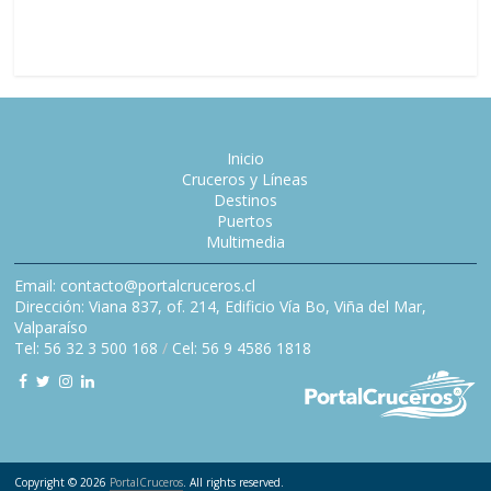
ejecutivo
Inicio
Cruceros y Líneas
Destinos
Puertos
Multimedia
Email: contacto@portalcruceros.cl
Dirección: Viana 837, of. 214, Edificio Vía Bo, Viña del Mar,
Valparaíso
Tel: 56 32 3 500 168
/
Cel: 56 9 4586 1818
Copyright © 2026
PortalCruceros
. All rights reserved.