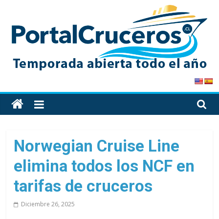
Skip
to
content
PortalCruceros
Toda
la
información
de
Norwegian Cruise Line
cruceros
elimina todos los NCF en
en
un
tarifas de cruceros
solo
sitio
Diciembre 26, 2025