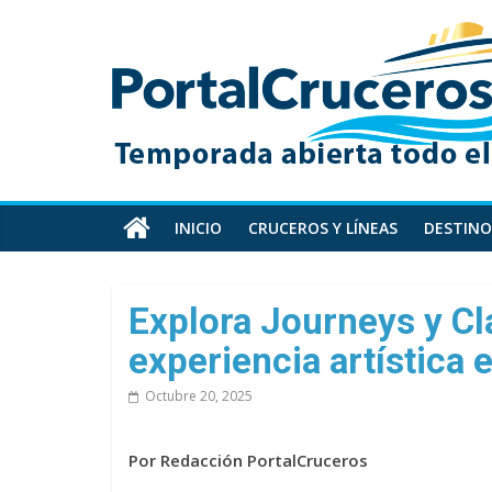
Skip
PortalCruceros
to
content
Toda
la
información
de
cruceros
en
INICIO
CRUCEROS Y LÍNEAS
DESTINO
un
solo
sitio
Explora Journeys y Cl
experiencia artística 
Octubre 20, 2025
Por Redacción PortalCruceros