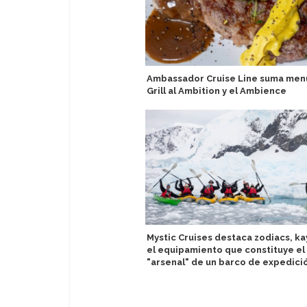
Ambassador Cruise Line suma men
Grill al Ambition y el Ambience
Mystic Cruises destaca zodiacs, ka
el equipamiento que constituye el
"arsenal" de un barco de expedici