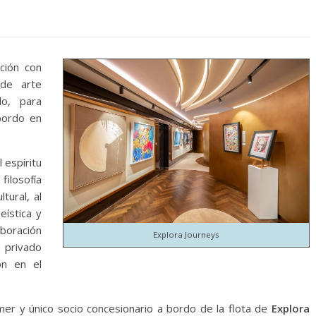
ción con
de arte
o, para
 bordo en
 espíritu
filosofía
tural, al
eística y
boración
Explora Journeys
privado
on en el
mer y único socio concesionario a bordo de la flota de
Explora