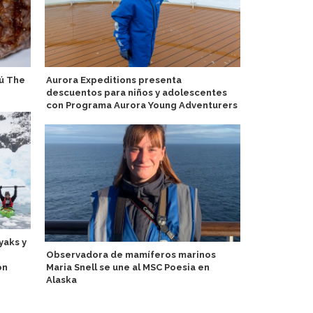
ú The
Aurora Expeditions presenta
Botan próx
descuentos para niños y adolescentes
especialmen
con Programa Aurora Young Adventurers
por el Sena
yaks y
Observadora de mamíferos marinos
Eximen a vi
ón
Maria Snell se une al MSC Poesia en
por derecho
Alaska