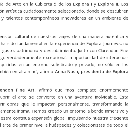
ía de Arte en la Cubierta 5 de los
Explora I
y
Explora II.
Los
ón artística cuidadosamente seleccionado, donde se descubren
 y talentos contemporáneos innovadores en un ambiente de
ensión cultural de nuestros viajes de una manera auténtica y
ha sido fundamental en la experiencia de Explora Journeys, no
gusto, patrimonio y descubrimiento. Junto con Clarendon Fine
go verdaderamente excepcional: la oportunidad de interactuar
uirirlas en un entorno sofisticado y privado, no sólo en los
mbién en alta mar”, afirmó
Anna Nash, presidenta de Explora
arendon Fine Art,
afirmó que “nos complace enormemente
brir el arte se convierte en una aventura inolvidable. Esta
brir obras que le impactan personalmente, transformando la
ndamente íntima. Hemos creado un entorno a bordo inmersivo y
uestra continua expansión global, impulsando nuestra creciente
el arte de primer nivel a huéspedes y coleccionistas de todo el