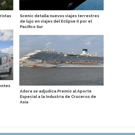
ristas
Scenic detalla nuevos viajes terrestres
Variety Crui
de lujo en viajes del Eclipse II por el
por el Medi
Pacífico Sur
barcos peq
entes
Adora se adjudica Premio al Aporte
Holland Ame
Especial a la Industria de Cruceros de
Europa en 2
Asia
escalas en 