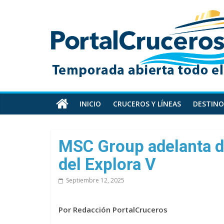
Skip
PortalCruceros
to
content
Toda
la
información
de
cruceros
en
INICIO
CRUCEROS Y LÍNEAS
DESTINO
un
solo
sitio
MSC Group adelanta de
del Explora V
Septiembre 12, 2025
Por Redacción PortalCruceros