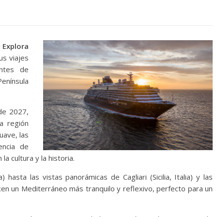
l
Explora
us viajes
antes de
Península
de 2027,
a región
uave, las
encia de
a cultura y la historia.
hasta las vistas panorámicas de Cagliari (Sicilia, Italia) y las
ecen un Mediterráneo más tranquilo y reflexivo, perfecto para un