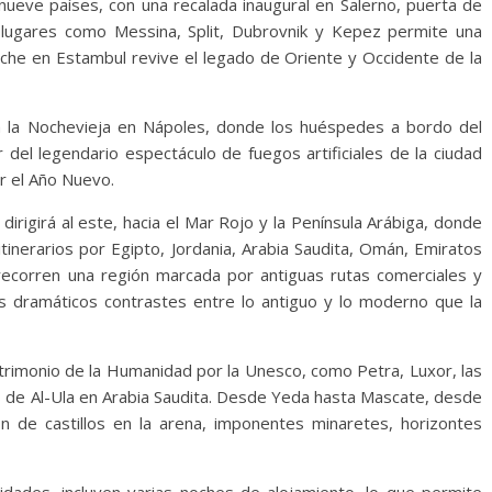
 nueve países, con una recalada inaugural en Salerno, puerta de
n lugares como Messina, Split, Dubrovnik y Kepez permite una
che en Estambul revive el legado de Oriente y Occidente de la
la Nochevieja en Nápoles, donde los huéspedes a bordo del
 del legendario espectáculo de fuegos artificiales de la ciudad
r el Año Nuevo.
dirigirá al este, hacia el Mar Rojo y la Península Arábiga, donde
tinerarios por Egipto, Jordania, Arabia Saudita, Omán, Emiratos
recorren una región marcada por antiguas rutas comerciales y
os dramáticos contrastes entre lo antiguo y lo moderno que la
trimonio de la Humanidad por la Unesco, como Petra, Luxor, las
as de Al-Ula en Arabia Saudita. Desde Yeda hasta Mascate, desde
n de castillos en la arena, imponentes minaretes, horizontes